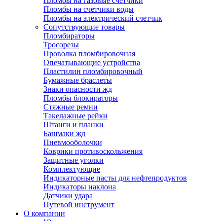
Пломбы на газовые счетчики
Пломбы на счетчики воды
Пломбы на электрический счетчик
Сопутствующие товары
Пломбираторы
Тросорезы
Проволка пломбировочная
Опечатывающие устройства
Пластилин пломбировочный
Бумажные браслеты
Знаки опасности жд
Пломбы блокираторы
Стяжные ремни
Такелажные рейки
Штанги и планки
Башмаки жд
Пневмооболочки
Коврики противоскольжения
Защитные уголки
Комплектующие
Индикаторные пасты для нефтепродуктов
Индикаторы наклона
Датчики удара
Путевой инструмент
О компании