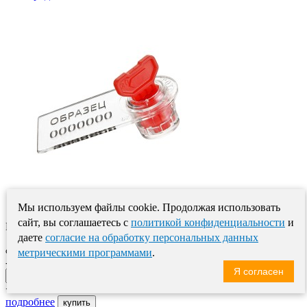
Мы используем файлы cookie. Продолжая использовать
сайт, вы соглашаетесь с
политикой конфиденциальности
и
РОТОР-1 – контрольная пластиковая пломба, состоя..
даете
согласие на обработку персональных данных
7.20
от
метрическими программами
.
-
Я согласен
+
подробнее
купить