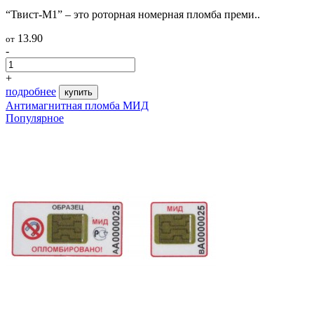
“Твист-М1” – это роторная номерная пломба преми..
13.90
от
-
+
подробнее
купить
Антимагнитная пломба МИД
Популярное