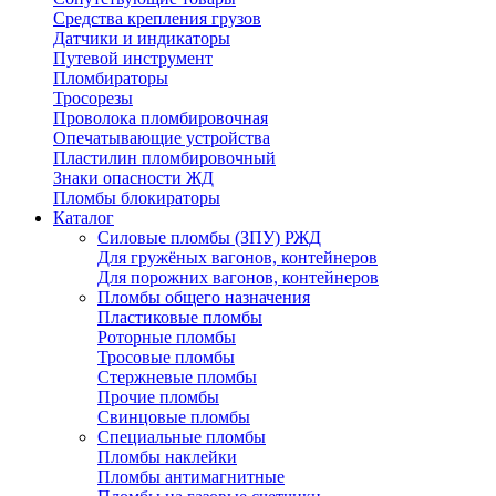
Средства крепления грузов
Датчики и индикаторы
Путевой инструмент
Пломбираторы
Тросорезы
Проволока пломбировочная
Опечатывающие устройства
Пластилин пломбировочный
Знаки опасности ЖД
Пломбы блокираторы
Каталог
Силовые пломбы (ЗПУ) РЖД
Для гружёных вагонов, контейнеров
Для порожних вагонов, контейнеров
Пломбы общего назначения
Пластиковые пломбы
Роторные пломбы
Тросовые пломбы
Стержневые пломбы
Прочие пломбы
Свинцовые пломбы
Специальные пломбы
Пломбы наклейки
Пломбы антимагнитные