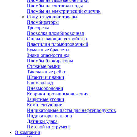
Пломбы на газовые счетчики
Пломбы на счетчики воды
Пломбы на электрический счетчик
Сопутствующие товары
Пломбираторы
Тросорезы
Проволка пломбировочная
Опечатывающие устройства
Пластилин пломбировочный
Бумажные браслеты
Знаки опасности жд
Пломбы блокираторы
Стяжные ремни
Такелажные рейки
Штанги и планки
Башмаки жд
Пневмооболочки
Коврики противоскольжения
Защитные уголки
Комплектующие
Индикаторные пасты для нефтепродуктов
Индикаторы наклона
Датчики удара
Путевой инструмент
О компании