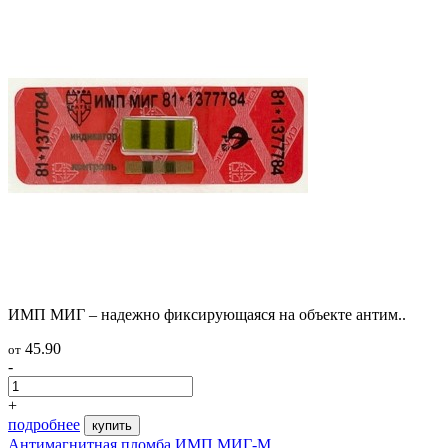
ИМП МИГ – надежно фиксирующаяся на объекте антим..
45.90
от
-
+
подробнее
купить
Антимагнитная пломба ИМП МИГ-М