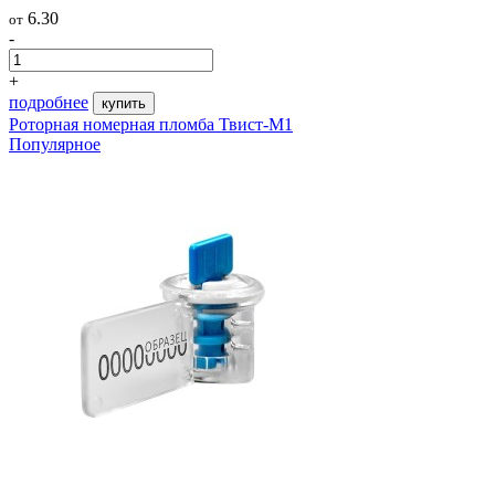
6.30
от
-
+
подробнее
купить
Роторная номерная пломба Твист-М1
Популярное