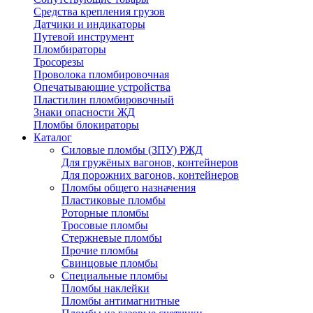
Средства крепления грузов
Датчики и индикаторы
Путевой инструмент
Пломбираторы
Тросорезы
Проволока пломбировочная
Опечатывающие устройства
Пластилин пломбировочный
Знаки опасности ЖД
Пломбы блокираторы
Каталог
Силовые пломбы (ЗПУ) РЖД
Для гружёных вагонов, контейнеров
Для порожних вагонов, контейнеров
Пломбы общего назначения
Пластиковые пломбы
Роторные пломбы
Тросовые пломбы
Стержневые пломбы
Прочие пломбы
Свинцовые пломбы
Специальные пломбы
Пломбы наклейки
Пломбы антимагнитные