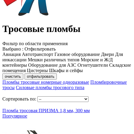
Тросовые пломбы
Фильтр по области применения
Выбрано
:
Отфильтровать
Авиация
Автотранспорт
Газовое оборудование
Двери
Для
инкассации
Мешки различных типов
Морские и Ж/Д
контейнеры
Оборудование для АЗС
Огнетушители
Складские
помещения
Цистерны
Шкафы и сейфы
очистить
отфильтровать
Пломбы тросовые номерные одноразовые
Пломбировочные
тросы
Силовые пломбы тросового типа
Сортировать по:
Пломба тросовая ПРИЗМА 1,8 мм, 300 мм
Популярное