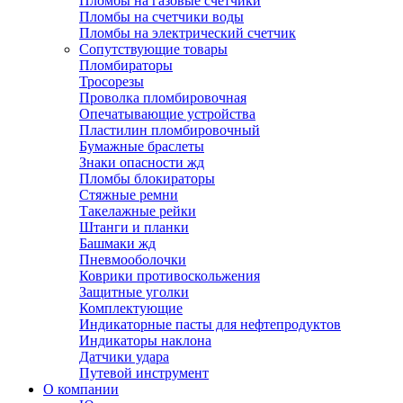
Пломбы на газовые счетчики
Пломбы на счетчики воды
Пломбы на электрический счетчик
Сопутствующие товары
Пломбираторы
Тросорезы
Проволка пломбировочная
Опечатывающие устройства
Пластилин пломбировочный
Бумажные браслеты
Знаки опасности жд
Пломбы блокираторы
Стяжные ремни
Такелажные рейки
Штанги и планки
Башмаки жд
Пневмооболочки
Коврики противоскольжения
Защитные уголки
Комплектующие
Индикаторные пасты для нефтепродуктов
Индикаторы наклона
Датчики удара
Путевой инструмент
О компании