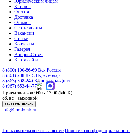
Юридическим лицам
Каталог
Оплата
Доставка
Отзывы
Сертификаты
Вакансии
Статьи
Контакты
Галерея
Вопрос-Ответ
Карта сайта
8 (800)
100-86-69
Вся Россия
8 (861)
238-87-53
Краснодар
8 (863)
308-24-63
Ростов-на-Дону
8 (967)
653-44-77
Прием звонков
9:00 - 17:00 (МСК)
сб, вс - выходной
заказать звонок
info@mrplomb.ru
350087, г. Краснодар, ул. Есаульская, д. 57, офис 8
344041, г. Ростов-на-Дону, ул. Доватора, д. 137
Пользовательское соглашение
Политика конфиденциальности