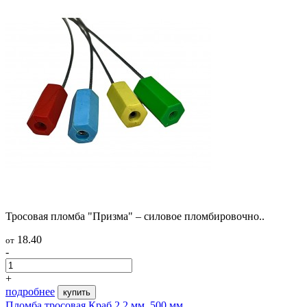
Тросовая пломба "Призма" – силовое пломбировочно..
18.40
от
-
+
подробнее
купить
Пломба тросовая Краб 2,2 мм, 500 мм