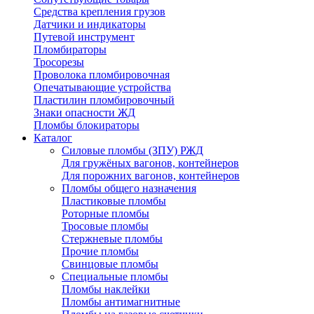
Средства крепления грузов
Датчики и индикаторы
Путевой инструмент
Пломбираторы
Тросорезы
Проволока пломбировочная
Опечатывающие устройства
Пластилин пломбировочный
Знаки опасности ЖД
Пломбы блокираторы
Каталог
Силовые пломбы (ЗПУ) РЖД
Для гружёных вагонов, контейнеров
Для порожних вагонов, контейнеров
Пломбы общего назначения
Пластиковые пломбы
Роторные пломбы
Тросовые пломбы
Стержневые пломбы
Прочие пломбы
Свинцовые пломбы
Специальные пломбы
Пломбы наклейки
Пломбы антимагнитные