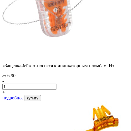
«Защелка-М1» относится к индикаторным пломбам. Из..
6.90
от
-
+
подробнее
купить