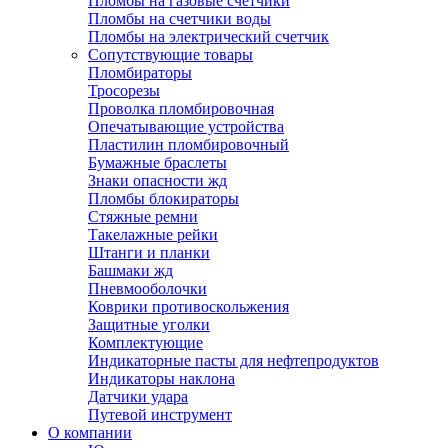
Пломбы на газовые счетчики
Пломбы на счетчики воды
Пломбы на электрический счетчик
Сопутствующие товары
Пломбираторы
Тросорезы
Проволка пломбировочная
Опечатывающие устройства
Пластилин пломбировочный
Бумажные браслеты
Знаки опасности жд
Пломбы блокираторы
Стяжные ремни
Такелажные рейки
Штанги и планки
Башмаки жд
Пневмооболочки
Коврики противоскольжения
Защитные уголки
Комплектующие
Индикаторные пасты для нефтепродуктов
Индикаторы наклона
Датчики удара
Путевой инструмент
О компании