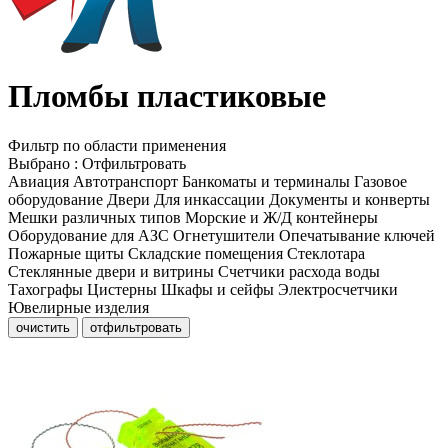
Пломбы пластиковые
Фильтр по области применения
Выбрано
:
Отфильтровать
Авиация
Автотранспорт
Банкоматы и терминалы
Газовое
оборудование
Двери
Для инкассации
Документы и конверты
Мешки различных типов
Морские и Ж/Д контейнеры
Оборудование для АЗС
Огнетушители
Опечатывание ключей
Пожарные щиты
Складские помещения
Стеклотара
Стеклянные двери и витрины
Счетчики расхода воды
Тахографы
Цистерны
Шкафы и сейфы
Электросчетчики
Ювелирные изделия
очистить
отфильтровать
Пломбы-защелки