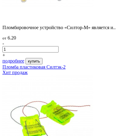
Пломбировочное устройство «Силтор-М» является и..
6.20
от
-
+
подробнее
купить
Пломба пластиковая Силтэк-2
Хит продаж