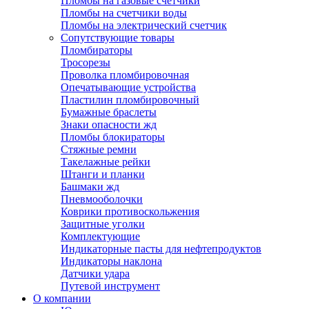
Пломбы на газовые счетчики
Пломбы на счетчики воды
Пломбы на электрический счетчик
Сопутствующие товары
Пломбираторы
Тросорезы
Проволка пломбировочная
Опечатывающие устройства
Пластилин пломбировочный
Бумажные браслеты
Знаки опасности жд
Пломбы блокираторы
Стяжные ремни
Такелажные рейки
Штанги и планки
Башмаки жд
Пневмооболочки
Коврики противоскольжения
Защитные уголки
Комплектующие
Индикаторные пасты для нефтепродуктов
Индикаторы наклона
Датчики удара
Путевой инструмент
О компании