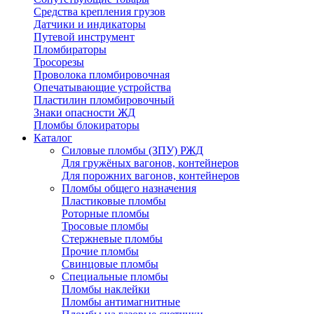
Средства крепления грузов
Датчики и индикаторы
Путевой инструмент
Пломбираторы
Тросорезы
Проволока пломбировочная
Опечатывающие устройства
Пластилин пломбировочный
Знаки опасности ЖД
Пломбы блокираторы
Каталог
Силовые пломбы (ЗПУ) РЖД
Для гружёных вагонов, контейнеров
Для порожних вагонов, контейнеров
Пломбы общего назначения
Пластиковые пломбы
Роторные пломбы
Тросовые пломбы
Стержневые пломбы
Прочие пломбы
Свинцовые пломбы
Специальные пломбы
Пломбы наклейки
Пломбы антимагнитные