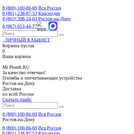
8 (800)
100-86-69
Вся Россия
8 (861)
238-87-53
Краснодар
8 (863)
308-24-63
Ростов-на-Дону
8 (967)
653-44-77
ЛИЧНЫЙ КАБИНЕТ
Корзина пустая
0
Ваша корзина
Mr
Plomb
.RU
За качество отвечаю!
Пломбы и опечатывающие устройства
Ростов-на-Дону
Доставка
по всей России
Скачать прайс
8 (800) 100-86-69
Вся Россия
Ростов-на-Дону
8 (800)
100-86-69
Вся Россия
8 (861)
238-87-53
Краснодар