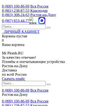
8 (800)
100-86-69
Вся Россия
8 (861)
238-87-53
Краснодар
8 (863)
308-24-63
Ростов-на-Дону
8 (967)
653-44-77
ЛИЧНЫЙ КАБИНЕТ
Корзина пустая
0
Ваша корзина
Mr
Plomb
.RU
За качество отвечаю!
Пломбы и опечатывающие устройства
Ростов-на-Дону
Доставка
по всей России
Скачать прайс
8 (800) 100-86-69
Вся Россия
Ростов-на-Дону
8 (800)
100-86-69
Вся Россия
8 (861)
238-87-53
Краснодар