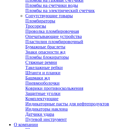
Пломбы на газовые счетчики
Пломбы на счетчики воды
Пломбы на электрический счетчик
Сопутствующие товары
Пломбираторы
Тросорезы
Проволка пломбировочная
Опечатывающие устройства
Пластилин пломбировочный
Бумажные браслеты
Знаки опасности жд
Пломбы блокираторы
Стяжные ремни
Такелажные рейки
Штанги и планки
Башмаки жд
Пневмооболочки
Коврики противоскольжения
Защитные уголки
Комплектующие
Индикаторные пасты для нефтепродуктов
Индикаторы наклона
Датчики удара
Путевой инструмент
О компании