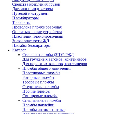
Средства крепления грузов
Датчики и индикаторы
Путевой инструмент
Пломбираторы
Тросорезы
Проволока пломбировочная
Опечатывающие устройства
Пластилин пломбировочный
Знаки опасности ЖД
Пломбы блокираторы
Каталог
Силовые пломбы (ЗПУ) РЖД
Для гружёных вагонов, контейнеров
Для порожних вагонов, контейнеров
Пломбы общего назначения
Пластиковые пломбы
Роторные пломбы
Тросовые пломбы
Стержневые пломбы
Прочие пломбы
Свинцовые пломбы
Специальные пломбы
Пломбы наклейки
Пломбы антимагнитные