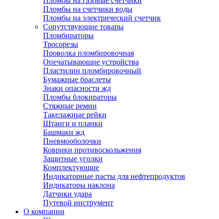
Пломбы на газовые счетчики
Пломбы на счетчики воды
Пломбы на электрический счетчик
Сопутствующие товары
Пломбираторы
Тросорезы
Проволка пломбировочная
Опечатывающие устройства
Пластилин пломбировочный
Бумажные браслеты
Знаки опасности жд
Пломбы блокираторы
Стяжные ремни
Такелажные рейки
Штанги и планки
Башмаки жд
Пневмооболочки
Коврики противоскольжения
Защитные уголки
Комплектующие
Индикаторные пасты для нефтепродуктов
Индикаторы наклона
Датчики удара
Путевой инструмент
О компании