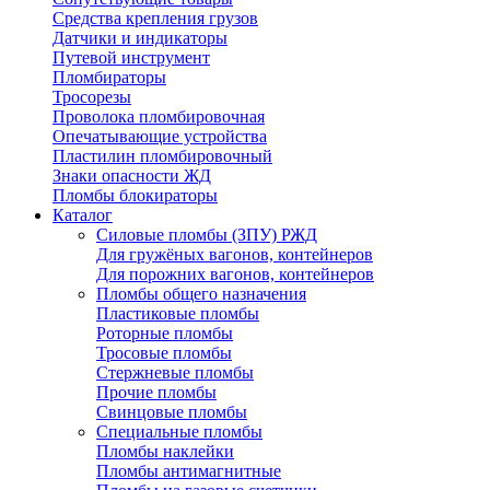
Средства крепления грузов
Датчики и индикаторы
Путевой инструмент
Пломбираторы
Тросорезы
Проволока пломбировочная
Опечатывающие устройства
Пластилин пломбировочный
Знаки опасности ЖД
Пломбы блокираторы
Каталог
Силовые пломбы (ЗПУ) РЖД
Для гружёных вагонов, контейнеров
Для порожних вагонов, контейнеров
Пломбы общего назначения
Пластиковые пломбы
Роторные пломбы
Тросовые пломбы
Стержневые пломбы
Прочие пломбы
Свинцовые пломбы
Специальные пломбы
Пломбы наклейки
Пломбы антимагнитные