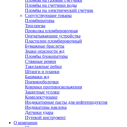
Пломбы на газовые счетчики
Пломбы на счетчики воды
Пломбы на электрический счетчик
Сопутствующие товары
Пломбираторы
Тросорезы
Проволка пломбировочная
Опечатывающие устройства
Пластилин пломбировочный
Бумажные браслеты
Знаки опасности жд
Пломбы блокираторы
Стяжные ремни
Такелажные рейки
Штанги и планки
Башмаки жд
Пневмооболочки
Коврики противоскольжения
Защитные уголки
Комплектующие
Индикаторные пасты для нефтепродуктов
Индикаторы наклона
Датчики удара
Путевой инструмент
О компании