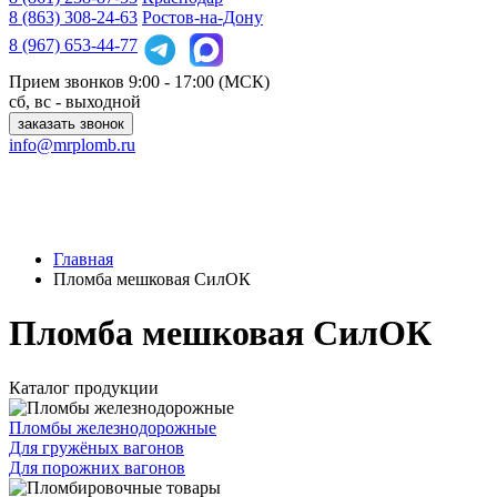
8 (863)
308-24-63
Ростов-на-Дону
8 (967)
653-44-77
Прием звонков
9:00 - 17:00 (МСК)
сб, вс - выходной
заказать звонок
info@mrplomb.ru
Главная
Пломба мешковая СилОК
Пломба мешковая СилОК
Каталог продукции
Пломбы железнодорожные
Для гружёных вагонов
Для порожних вагонов