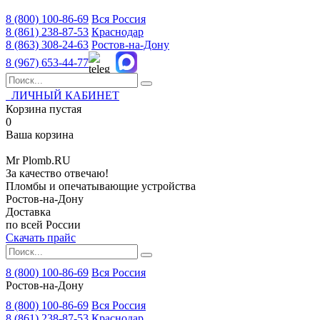
8 (800)
100-86-69
Вся Россия
8 (861)
238-87-53
Краснодар
8 (863)
308-24-63
Ростов-на-Дону
8 (967)
653-44-77
ЛИЧНЫЙ КАБИНЕТ
Корзина пустая
0
Ваша корзина
Mr
Plomb
.RU
За качество отвечаю!
Пломбы и опечатывающие устройства
Ростов-на-Дону
Доставка
по всей России
Скачать прайс
8 (800) 100-86-69
Вся Россия
Ростов-на-Дону
8 (800)
100-86-69
Вся Россия
8 (861)
238-87-53
Краснодар