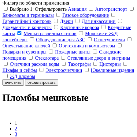
Фильтр по области применения
Выбрано
1
:
Отфильтровать
Авиация
Автотранспорт
Банкоматы и терминалы
Газовое оборудование
Гарантийный контроль
Двери
Для инкассации
Документы и конверты
Картонные короба
Кредитные
карты
Мешки различных типов
Морские и Ж/Д
контейнеры
Оборудование для АЗС
Огнетушители
Опечатывание ключей
Оргтехника и компьютеры
Подарки и сувениры
Пожарные щиты
Складские
помещения
Стеклотара
Стеклянные двери и витрины
Счетчики расхода воды
Тахографы
Цистерны
Шкафы и сейфы
Электросчетчики
Ювелирные изделия
ЖД пломбы
очистить
отфильтровать
Пломбы мешковые
1
2
3