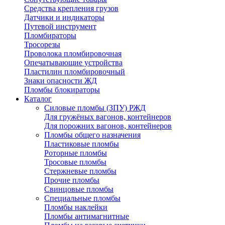
Средства крепления грузов
Датчики и индикаторы
Путевой инструмент
Пломбираторы
Тросорезы
Проволока пломбировочная
Опечатывающие устройства
Пластилин пломбировочный
Знаки опасности ЖД
Пломбы блокираторы
Каталог
Силовые пломбы (ЗПУ) РЖД
Для гружёных вагонов, контейнеров
Для порожних вагонов, контейнеров
Пломбы общего назначения
Пластиковые пломбы
Роторные пломбы
Тросовые пломбы
Стержневые пломбы
Прочие пломбы
Свинцовые пломбы
Специальные пломбы
Пломбы наклейки
Пломбы антимагнитные