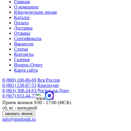
Главная
О компании
Юридическим лицам
Каталог
Оплата
Доставка
Отзывы
Сертификаты
Вакансии
Статьи
Контакты
Галерея
Вопрос-Ответ
Карта сайта
8 (800)
100-86-69
Вся Россия
8 (861)
238-87-53
Краснодар
8 (863)
308-24-63
Ростов-на-Дону
8 (967)
653-44-77
Прием звонков
9:00 - 17:00 (МСК)
сб, вс - выходной
заказать звонок
info@mrplomb.ru
350087, г. Краснодар, ул. Есаульская, д. 57, офис 8