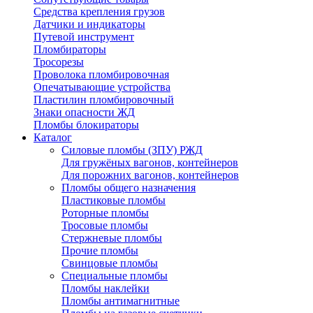
Средства крепления грузов
Датчики и индикаторы
Путевой инструмент
Пломбираторы
Тросорезы
Проволока пломбировочная
Опечатывающие устройства
Пластилин пломбировочный
Знаки опасности ЖД
Пломбы блокираторы
Каталог
Силовые пломбы (ЗПУ) РЖД
Для гружёных вагонов, контейнеров
Для порожних вагонов, контейнеров
Пломбы общего назначения
Пластиковые пломбы
Роторные пломбы
Тросовые пломбы
Стержневые пломбы
Прочие пломбы
Свинцовые пломбы
Специальные пломбы
Пломбы наклейки
Пломбы антимагнитные