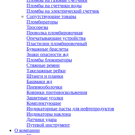
Пломбы на газовые счетчики
Пломбы на счетчики воды
Пломбы на электрический счетчик
Сопутствующие товары
Пломбираторы
Тросорезы
Проволка пломбировочная
Опечатывающие устройства
Пластилин пломбировочный
Бумажные браслеты
Знаки опасности жд
Пломбы блокираторы
Стяжные ремни
Такелажные рейки
Штанги и планки
Башмаки жд
Пневмооболочки
Коврики противоскольжения
Защитные уголки
Комплектующие
Индикаторные пасты для нефтепродуктов
Индикаторы наклона
Датчики удара
Путевой инструмент
О компании