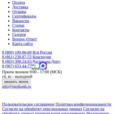
Оплата
Доставка
Отзывы
Сертификаты
Вакансии
Статьи
Контакты
Галерея
Вопрос-Ответ
Карта сайта
8 (800)
100-86-69
Вся Россия
8 (861)
238-87-53
Краснодар
8 (863)
308-24-63
Ростов-на-Дону
8 (967)
653-44-77
Прием звонков
9:00 - 17:00 (МСК)
сб, вс - выходной
заказать звонок
info@mrplomb.ru
350087, г. Краснодар, ул. Есаульская, д. 57, офис 8
344041, г. Ростов-на-Дону, ул. Доватора, д. 137
Пользовательское соглашение
Политика конфиденциальности
Согласие на обработку персональных данных
Согласие на
обработку данных метрическими программами
Уведомление