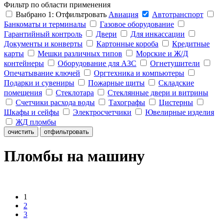
Фильтр по области применения
Выбрано
1
:
Отфильтровать
Авиация
Автотранспорт
Банкоматы и терминалы
Газовое оборудование
Гарантийный контроль
Двери
Для инкассации
Документы и конверты
Картонные короба
Кредитные
карты
Мешки различных типов
Морские и Ж/Д
контейнеры
Оборудование для АЗС
Огнетушители
Опечатывание ключей
Оргтехника и компьютеры
Подарки и сувениры
Пожарные щиты
Складские
помещения
Стеклотара
Стеклянные двери и витрины
Счетчики расхода воды
Тахографы
Цистерны
Шкафы и сейфы
Электросчетчики
Ювелирные изделия
ЖД пломбы
очистить
отфильтровать
Пломбы на машину
1
2
3