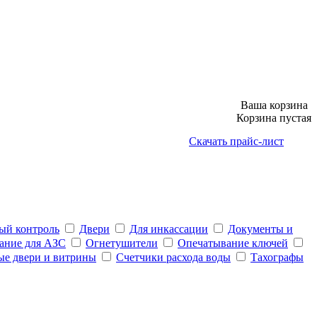
Ваша корзина
Корзина пустая
Скачать прайс-лист
ый контроль
Двери
Для инкассации
Документы и
ание для АЗС
Огнетушители
Опечатывание ключей
ые двери и витрины
Счетчики расхода воды
Тахографы