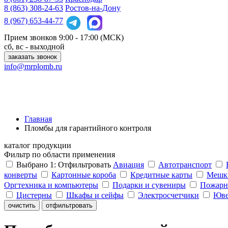
8 (863)
308-24-63
Ростов-на-Дону
8 (967)
653-44-77
Прием звонков
9:00 - 17:00 (МСК)
сб, вс - выходной
заказать звонок
info@mrplomb.ru
Главная
Пломбы для гарантийного контроля
каталог продукции
Фильтр по области применения
Выбрано
1
:
Отфильтровать
Авиация
Автотранспорт
конверты
Картонные короба
Кредитные карты
Мешки
Оргтехника и компьютеры
Подарки и сувениры
Пожарн
Цистерны
Шкафы и сейфы
Электросчетчики
Юве
очистить
отфильтровать