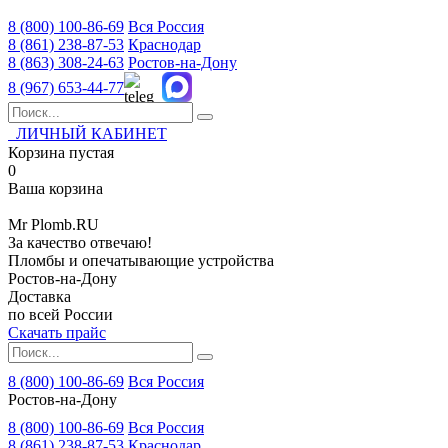
8 (800)
100-86-69
Вся Россия
8 (861)
238-87-53
Краснодар
8 (863)
308-24-63
Ростов-на-Дону
8 (967)
653-44-77
ЛИЧНЫЙ КАБИНЕТ
Корзина пустая
0
Ваша корзина
Mr
Plomb
.RU
За качество отвечаю!
Пломбы и опечатывающие устройства
Ростов-на-Дону
Доставка
по всей России
Скачать прайс
8 (800) 100-86-69
Вся Россия
Ростов-на-Дону
8 (800)
100-86-69
Вся Россия
8 (861)
238-87-53
Краснодар