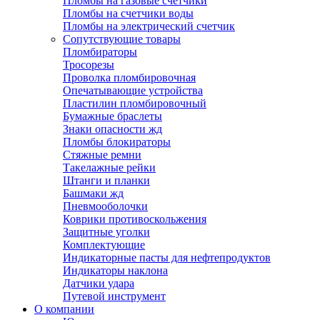
Пломбы на газовые счетчики
Пломбы на счетчики воды
Пломбы на электрический счетчик
Сопутствующие товары
Пломбираторы
Тросорезы
Проволка пломбировочная
Опечатывающие устройства
Пластилин пломбировочный
Бумажные браслеты
Знаки опасности жд
Пломбы блокираторы
Стяжные ремни
Такелажные рейки
Штанги и планки
Башмаки жд
Пневмооболочки
Коврики противоскольжения
Защитные уголки
Комплектующие
Индикаторные пасты для нефтепродуктов
Индикаторы наклона
Датчики удара
Путевой инструмент
О компании