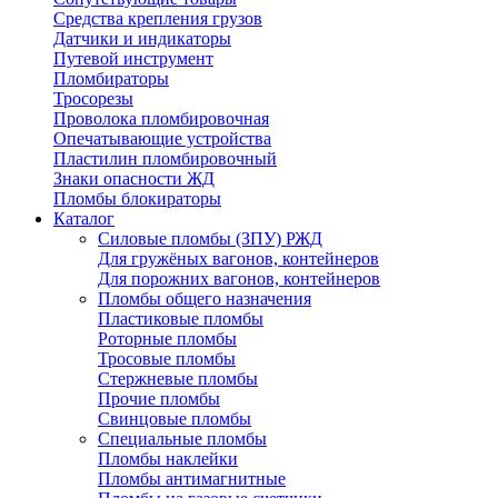
Средства крепления грузов
Датчики и индикаторы
Путевой инструмент
Пломбираторы
Тросорезы
Проволока пломбировочная
Опечатывающие устройства
Пластилин пломбировочный
Знаки опасности ЖД
Пломбы блокираторы
Каталог
Силовые пломбы (ЗПУ) РЖД
Для гружёных вагонов, контейнеров
Для порожних вагонов, контейнеров
Пломбы общего назначения
Пластиковые пломбы
Роторные пломбы
Тросовые пломбы
Стержневые пломбы
Прочие пломбы
Свинцовые пломбы
Специальные пломбы
Пломбы наклейки
Пломбы антимагнитные