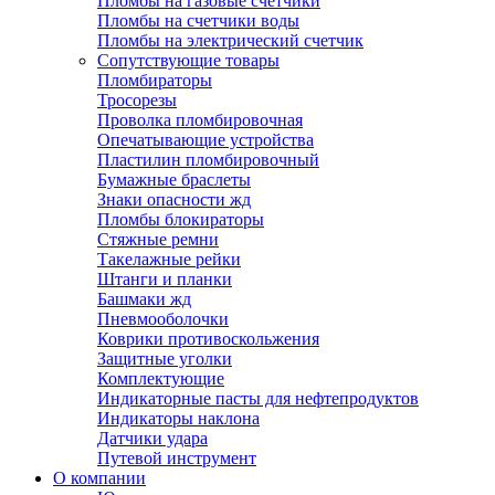
Пломбы на газовые счетчики
Пломбы на счетчики воды
Пломбы на электрический счетчик
Сопутствующие товары
Пломбираторы
Тросорезы
Проволка пломбировочная
Опечатывающие устройства
Пластилин пломбировочный
Бумажные браслеты
Знаки опасности жд
Пломбы блокираторы
Стяжные ремни
Такелажные рейки
Штанги и планки
Башмаки жд
Пневмооболочки
Коврики противоскольжения
Защитные уголки
Комплектующие
Индикаторные пасты для нефтепродуктов
Индикаторы наклона
Датчики удара
Путевой инструмент
О компании