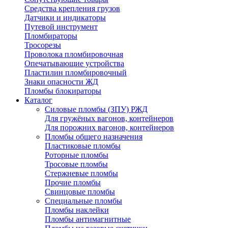
Средства крепления грузов
Датчики и индикаторы
Путевой инструмент
Пломбираторы
Тросорезы
Проволока пломбировочная
Опечатывающие устройства
Пластилин пломбировочный
Знаки опасности ЖД
Пломбы блокираторы
Каталог
Силовые пломбы (ЗПУ) РЖД
Для гружёных вагонов, контейнеров
Для порожних вагонов, контейнеров
Пломбы общего назначения
Пластиковые пломбы
Роторные пломбы
Тросовые пломбы
Стержневые пломбы
Прочие пломбы
Свинцовые пломбы
Специальные пломбы
Пломбы наклейки
Пломбы антимагнитные