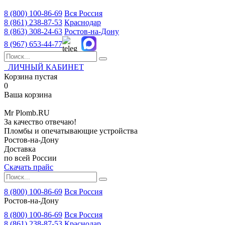
8 (800)
100-86-69
Вся Россия
8 (861)
238-87-53
Краснодар
8 (863)
308-24-63
Ростов-на-Дону
8 (967)
653-44-77
ЛИЧНЫЙ КАБИНЕТ
Корзина пустая
0
Ваша корзина
Mr
Plomb
.RU
За качество отвечаю!
Пломбы и опечатывающие устройства
Ростов-на-Дону
Доставка
по всей России
Скачать прайс
8 (800) 100-86-69
Вся Россия
Ростов-на-Дону
8 (800)
100-86-69
Вся Россия
8 (861)
238-87-53
Краснодар