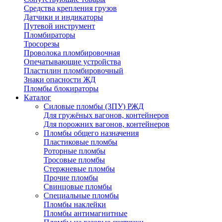
Средства крепления грузов
Датчики и индикаторы
Путевой инструмент
Пломбираторы
Тросорезы
Проволока пломбировочная
Опечатывающие устройства
Пластилин пломбировочный
Знаки опасности ЖД
Пломбы блокираторы
Каталог
Силовые пломбы (ЗПУ) РЖД
Для гружёных вагонов, контейнеров
Для порожних вагонов, контейнеров
Пломбы общего назначения
Пластиковые пломбы
Роторные пломбы
Тросовые пломбы
Стержневые пломбы
Прочие пломбы
Свинцовые пломбы
Специальные пломбы
Пломбы наклейки
Пломбы антимагнитные