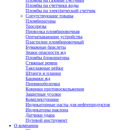
Пломбы на газовые счетчики
Пломбы на счетчики воды
Пломбы на электрический счетчик
Сопутствующие товары
Пломбираторы
Тросорезы
Проволка пломбировочная
Опечатывающие устройства
Пластилин пломбировочный
Бумажные браслеты
Знаки опасности жд
Пломбы блокираторы
Стяжные ремни
Такелажные рейки
Штанги и планки
Башмаки жд
Пневмооболочки
Коврики противоскольжения
Защитные уголки
Комплектующие
Индикаторные пасты для нефтепродуктов
Индикаторы наклона
Датчики удара
Путевой инструмент
О компании