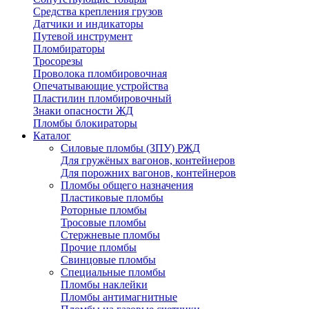
Средства крепления грузов
Датчики и индикаторы
Путевой инструмент
Пломбираторы
Тросорезы
Проволока пломбировочная
Опечатывающие устройства
Пластилин пломбировочный
Знаки опасности ЖД
Пломбы блокираторы
Каталог
Силовые пломбы (ЗПУ) РЖД
Для гружёных вагонов, контейнеров
Для порожних вагонов, контейнеров
Пломбы общего назначения
Пластиковые пломбы
Роторные пломбы
Тросовые пломбы
Стержневые пломбы
Прочие пломбы
Свинцовые пломбы
Специальные пломбы
Пломбы наклейки
Пломбы антимагнитные