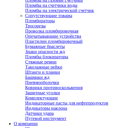
Пломбы на газовые счетчики
Пломбы на счетчики воды
Пломбы на электрический счетчик
Сопутствующие товары
Пломбираторы
Тросорезы
Проволка пломбировочная
Опечатывающие устройства
Пластилин пломбировочный
Бумажные браслеты
Знаки опасности жд
Пломбы блокираторы
Стяжные ремни
Такелажные рейки
Штанги и планки
Башмаки жд
Пневмооболочки
Коврики противоскольжения
Защитные уголки
Комплектующие
Индикаторные пасты для нефтепродуктов
Индикаторы наклона
Датчики удара
Путевой инструмент
О компании